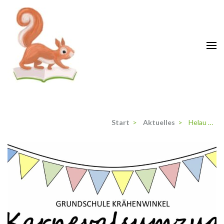
Zum
Inhalt
springen
(Enter
drücken)
Grundschule Krähenwinkel
Langenhagen
Start
>
Aktuelles
>
Helau …