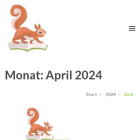
Zum
Inhalt
springen
(Enter
drücken)
Grundschule Krähenwinkel
Langenhagen
Monat:
April 2024
Start
>
2024
>
April