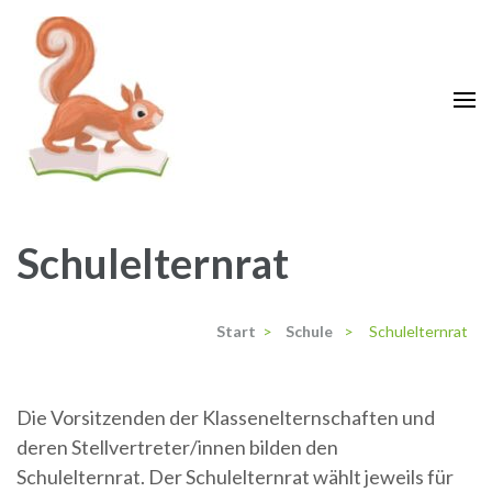
Zum
Inhalt
springen
(Enter
drücken)
Grundschule Krähenwinkel
Langenhagen
Schulelternrat
Start
>
Schule
>
Schulelternrat
Die Vorsitzenden der Klassenelternschaften und
deren Stellvertreter/innen bilden den
Schulelternrat. Der Schulelternrat wählt jeweils für