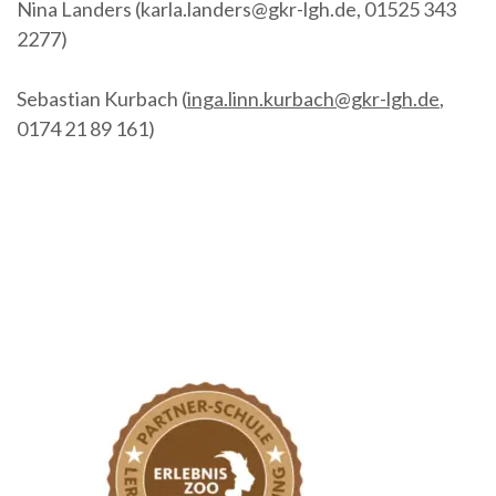
Nina Landers (karla.landers@gkr-lgh.de, 01525 343
2277)
Sebastian Kurbach (
inga.linn.kurbach@gkr-lgh.de
,
0174 21 89 161)