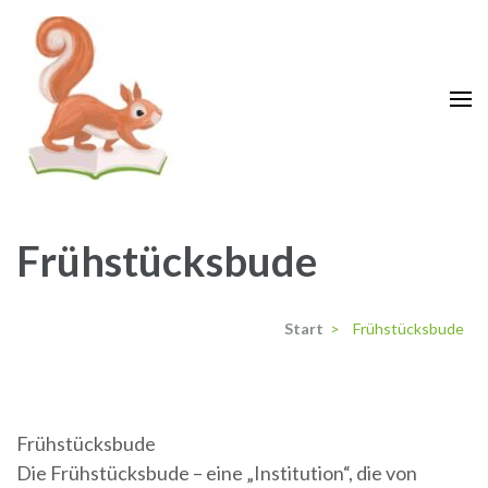
Zum
Inhalt
springen
(Enter
drücken)
Grundschule Krähenwinkel
Langenhagen
Frühstücksbude
Start
>
Frühstücksbude
Frühstücksbude
Die Frühstücksbude – eine „Institution“, die von