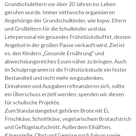
Grundschuleltern vor über 20 Jahren ins Leben
gerufen wurde. Immer mittwochs organisieren
Angehörige der Grundschulkinder, wie bspw. Eltern
und Großeltern für die Schulkinder und das
Lehrpersonal ein gesundes Frühstücksbuffet, dessen
Angebot in der großen Pause verkauft wird. Ziel ist
es, den Kindern „Gesunde Ernährung“ und
abwechslungsreiches Essen näher zu bringen. Auch
im Schulprogramm ist die Frühstücksbude ein fester
Bestandteil und nicht mehr wegzudenken.
Einnahmen und Ausgaben refinanzieren sich, sollte
ein Überschuss erzielt werden, spenden wir diesen
für schulische Projekte.
Zum Standardangebot gehören Brote mit Ei,
Frischkäse, Schnittkäse, vegetarischem Brotaufstrich
und Geflügelaufschnitt. Außerdem Eihälften,
Käsespieße, Obst und Gemüse nach Saison sowie