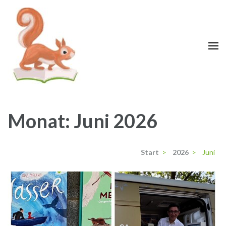
Zum
Inhalt
springen
(Enter
drücken)
Grundschule Krähenwinkel
Langenhagen
Monat:
Juni 2026
Start
>
2026
>
Juni