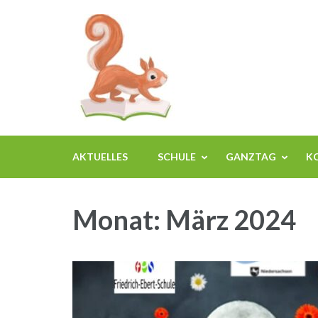
Zum
Grundschule Kr
Langenhagen
Inhalt
springen
(Enter
drücken)
AKTUELLES
SCHULE
GANZTAG
K
Monat:
März 2024