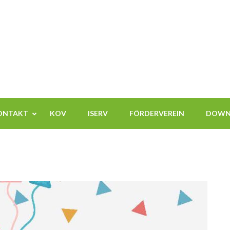
ähenwinkel
ONTAKT
KOV
ISERV
FÖRDERVEREIN
DOWN