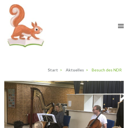
Zum
Inhalt
springen
(Enter
drücken)
Grundschule Krähenwinkel
Langenhagen
Start
>
Aktuelles
>
Besuch des NDR